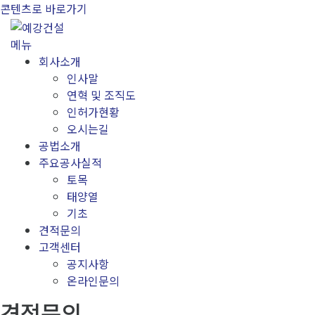
콘텐츠로 바로가기
메뉴
회사소개
인사말
연혁 및 조직도
인허가현황
오시는길
공법소개
주요공사실적
토목
태양열
기초
견적문의
고객센터
공지사항
온라인문의
견적문의