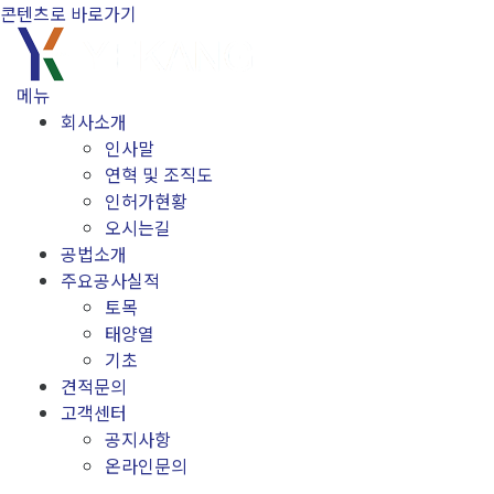
콘텐츠로 바로가기
메뉴
회사소개
인사말
연혁 및 조직도
인허가현황
오시는길
공법소개
주요공사실적
토목
태양열
기초
견적문의
고객센터
공지사항
온라인문의