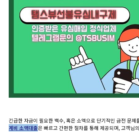
긴급한 자금이 필요한 백수, 혹은 소액으로 단기적인 금전 문제
계비 소액대출
은 빠르고 간편한 절차를 통해 제공되며, 고객님의