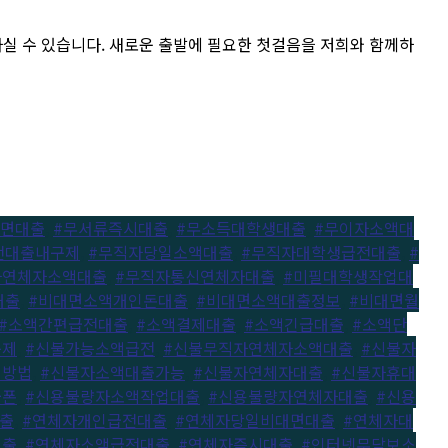
하실 수 있습니다. 새로운 출발에 필요한 첫걸음을 저희와 함께하
대면대출
,
#무서류즉시대출
,
#무소득대학생대출
,
#무이자소액대
전대출내구제
,
#무직자당일소액대출
,
#무직자대학생급전대출
,
#
자연체자소액대출
,
#무직자통신연체자대출
,
#미필대학생작업대
대출
,
#비대면소액개인돈대출
,
#비대면소액대출정보
,
#비대면월
#소액간편급전대출
,
#소액결제대출
,
#소액긴급대출
,
#소액단
구제
,
#신불가능소액급전
,
#신불무직자연체자소액대출
,
#신불자
제방법
,
#신불자소액대출가능
,
#신불자연체자대출
,
#신불자휴대
불폰
,
#신용불량자소액작업대출
,
#신용불량자연체자대출
,
#신용
출
,
#연체자개인급전대출
,
#연체자당일비대면대출
,
#연체자대
대출
,
#연체자소액급전대출
,
#연체자즉시대출
,
#인터넷무담보소