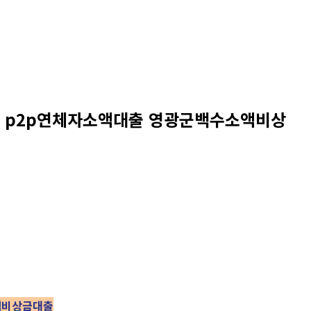
체 p2p연체자소액대출 영광군백수소액비상
액비상금대출