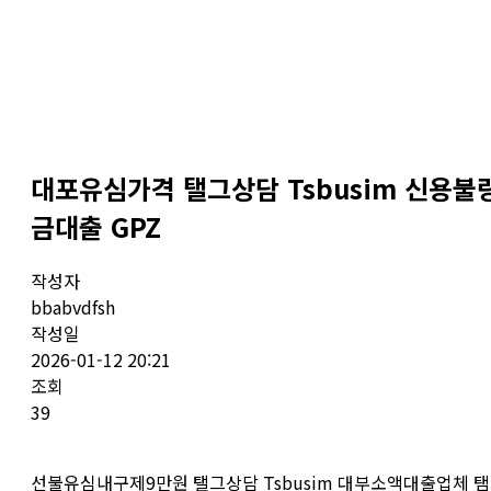
대포유심가격 탤그상담 Tsbusim 신
금대출 GPZ
작성자
bbabvdfsh
작성일
2026-01-12 20:21
조회
39
선불유심내구제9만원 탤그상담 Tsbusim 대부소액대출업체