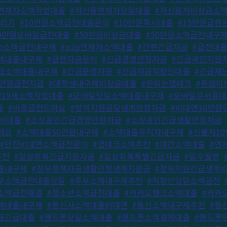
연체자소액작업대출
,
#저신용연체자당일대출
,
#저신용자비상금소
빌리기
,
#10만원소액급전대출문의
,
#10만원즉시대출
,
#15만원급한
50만원모바일급전대출
,
#50만원비상금대출
,
#50만원소액급전내구
2p소액급전내구제
,
#p2p연체자소액대출
,
#간편긴급자금
,
#급전대
액대출내구제
,
#급한자금문의
,
#긴급경영안정자금
,
#긴급국민지원
급소액대출내구제
,
#긴급운영자금
,
#긴급자금직장인대출
,
#긴급재
0만원급전지급
,
#대학생내구제비상금대출
,
#돈되는앱테크
,
#돈많이
만19세소액작업대출
,
#모바일당일소액대출내구제
,
#모바일무서류대
출
,
#바로급전드려요
,
#방역지원금및생계안정자금
,
#비대면30만원
비대출
,
#소상공인긴급경영안정자금
,
#소상공인긴급생활안정자금
,
려요
,
#소액대출50만원내구제
,
#소액대출무직자내구제
,
#신불자1
#안전비대면소액급전문의
,
#앱테크소액추천
,
#야간소액대출
,
#연
추천
,
#일상회복긴급지원자금
,
#일상회복특별긴급자금
,
#일수월변
,
출내구제
,
#정부정책자금생활안정생계지원금
,
#정부지원긴급생계
부소액급전대출당일
,
#주부소액내구제추천
,
#직장인당일소액급전
,
소액급전해결
,
#청소년소액급전대출
,
#카카오뱅크소액대출
,
#카카
액대출내구제
,
#통신사소액대출비대면
,
#통신소액내구제추천
,
#통
금긴급대출
,
#핸드폰당일소액대출
,
#핸드폰소액결제대출
,
#핸드폰