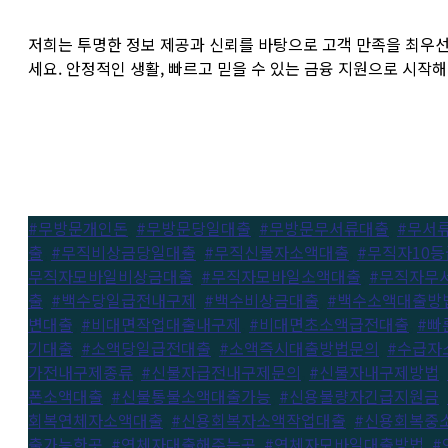
저희는 투명한 정보 제공과 신뢰를 바탕으로 고객 만족을 최우선
세요. 안정적인 생활, 빠르고 믿을 수 있는 금융 지원으로 시작
#무방문개인돈
,
#무방문당일대출
,
#무방문무서류대출
,
#무서
출
,
#무직비상금당일대출
,
#무직신불자소액대출
,
#무직자10
무직자모바일비상금대출
,
#무직자모바일소액대출
,
#무직자무
출
,
#백수당일급전내구제
,
#백수비상금대출
,
#백수소액대출방
변대출
,
#비대면작업대출내구제
,
#비대면초소액급전대출
,
#빠
기대출
,
#소액당일급전대출
,
#소액즉시대출방법문의
,
#수급자
가전내구제종류
,
#신불자급전내구제문의
,
#신불자내구제방법
,
폰소액대출
,
#신불통불소액대출가능
,
#신용불량자긴급지원금
,
회복연체자소액대출
,
#신용회복자소액작업대출
,
#신용회복중
출가능한곳
,
#연체자대출해주는곳
,
#연체자모바일대출방법
,
#