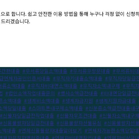
으로 합니다. 쉽고 안전한 이용 방법을 통해 누구나 걱정 없이 신청
해 드리겠습니다.
류간편대출
,
#무서류당일소액대출
,
#무서류무방문대출
,
#무서류비
등급연체자공인인증서대출
,
#무직자기대출소액대출
,
#무직자당일급
서류소액대출
,
#무직자비대면소액대출
,
#무직자소액내구제
,
#무직
법
,
#법인소액작업대출문의
,
#병사소액급전대출
,
#비대면당일급전
른소액대출
,
#생계비소액대출
,
#생계자금지원
,
#생계지원자금대출
,
소액당일대출
,
#스마트폰내구제소액대출
,
#신분증소액급전대출내
#신불자당일급전작업대출
,
#신불자무조건대출
,
#신불자소액내구
#신용불량자당일급전대출
,
#신용불량자선불유심
,
#신용불량자선
소액대출
,
#연체신용불량자대출알아보기
,
#연체자가능한소액당일대
연체자무직자면허증대출
,
#연체자비대면작업대출
,
#연체자비상금