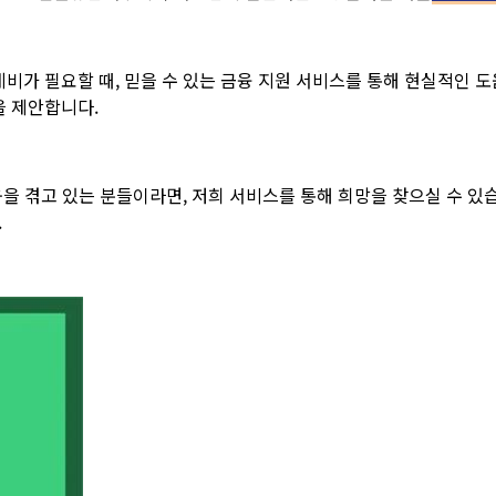
비가 필요할 때, 믿을 수 있는 금융 지원 서비스를 통해 현실적인 도
을 제안합니다.
움을 겪고 있는 분들이라면, 저희 서비스를 통해 희망을 찾으실 수 있
.