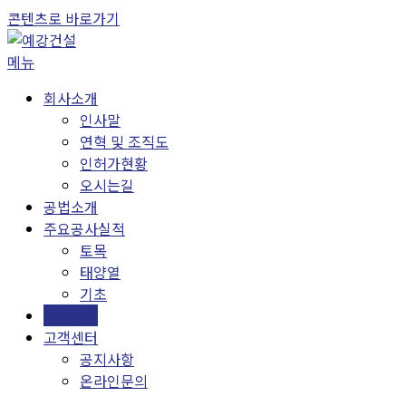
콘텐츠로 바로가기
메뉴
회사소개
인사말
연혁 및 조직도
인허가현황
오시는길
공법소개
주요공사실적
토목
태양열
기초
견적문의
고객센터
공지사항
온라인문의